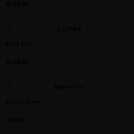
5 üzerinden
$
679.00
5.00
oy aldı
Block Table
5 üzerinden
$
190.00
5.00
oy aldı
Kitchen Throw
5 üzerinden
$
40.00
5.00
oy aldı