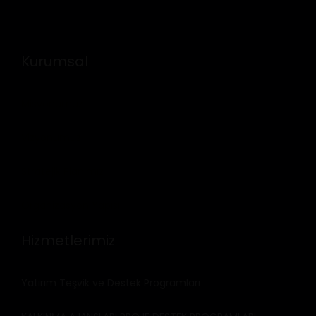
Kurumsal
Misyonumuz
Vizyonumuz
Stratejik Planımız
Organizasyon Yapısı
Hizmetlerimiz
Yatırım Teşvik ve Destek Programları