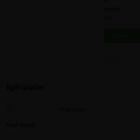
ya
kaydedi
lsin.
İlgili ürünler
Pouf Small