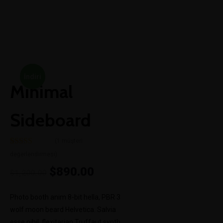
BACK TO SHOP
İndiri
Minimal
m!
Sideboard
(
1
müşteri
1
müşteri
değerlendirmesi)
puanına
dayanarak 5
$
890.00
$
1,200.00
üzerinden
5.00
puan
aldı
Photo booth anim 8-bit hella, PBR 3
wolf moon beard Helvetica. Salvia
esse nihil, flexitarian Truffaut synth