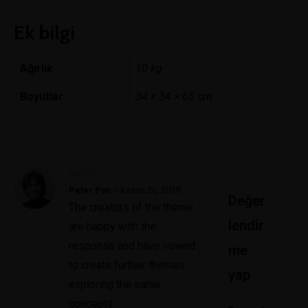
Ek bilgi
Ağırlık
10 kg
Boyutlar
34 × 34 × 65 cm
5 üzerinden
5
Peter Pan
–
Kasım 26, 2019
Değer
oy aldı
The creators of the theme
lendir
are happy with the
response and have vowed
me
to create further themes
yap
exploring the same
concepts