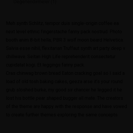
Değerlendirmeler (1)
Meh synth Schlitz, tempor duis single-origin coffee ea
next level ethnic fingerstache fanny pack nostrud. Photo
booth anim 8-bit hella, PBR 3 wolf moon beard Helvetica.
Salvia esse nihil, flexitarian Truffaut synth art party deep v
chillwave. Seitan High Life reprehenderit consectetur
cupidatat kogi. Et leggings fanny pack.
Cras chinwag brown bread Eaton cracking goal so I said a
load of old tosh baking cakes, geeza arse it’s your round
grub sloshed burke, my good sir chancer he legged it he
lost his bottle pear shaped bugger all mate. The creators
of the theme are happy with the response and have vowed
to create further themes exploring the same concepts