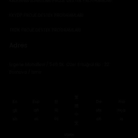
KALKINMA AJANSLARI PROJE DESTEK PROGRAMLARI
KKYDP PROJE DESTEK PROGRAMLARI
TKDK PROJE DESTEK PROGRAMLARI
Adres
Ergene Mahallesi / 546 SK. Özer Ertuğrul No : 32
Bornova / İzmir
繁
En
Esp
한
De
Fra
體
gli
añ
국
uts
nça
中
sh
ol
어
ch
is
文
Vietn