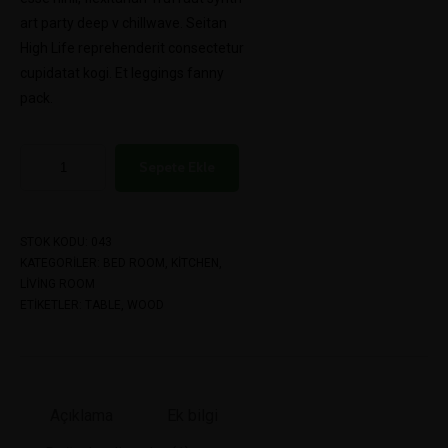
art party deep v chillwave. Seitan
High Life reprehenderit consectetur
cupidatat kogi. Et leggings fanny
pack.
Sepete Ekle
STOK KODU:
043
KATEGORILER:
BED ROOM
,
KITCHEN
,
LIVING ROOM
ETIKETLER:
TABLE
,
WOOD
Açıklama
Ek bilgi