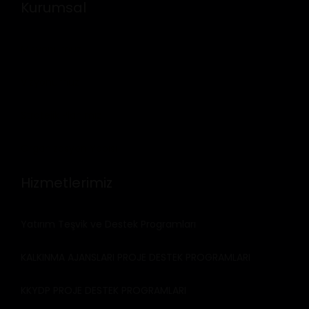
Kurumsal
Misyonumuz
Vizyonumuz
Stratejik Planımız
Organizasyon Yapısı
Hizmetlerimiz
Yatırım Teşvik ve Destek Programları
KALKINMA AJANSLARI PROJE DESTEK PROGRAMLARI
KKYDP PROJE DESTEK PROGRAMLARI