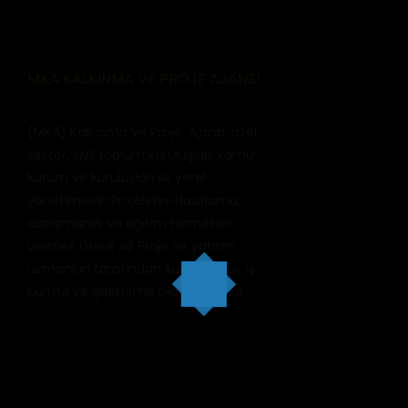
MKA KALKINMA VE PROJE AJANSI
(MKA) Kalkınma ve Proje Ajansı, özel
sektör, sivil toplum kuruluşları, kamu
kurum ve kuruluşları ile yerel
yönetimlerin Projelerini Hazırlama,
danışmanlık ve eğitim hizmetleri
vermek üzere AB Proje ve yatırım
uzmanları tarafından kurulmuş bir iş
Kurma ve geliştirme platformudur.