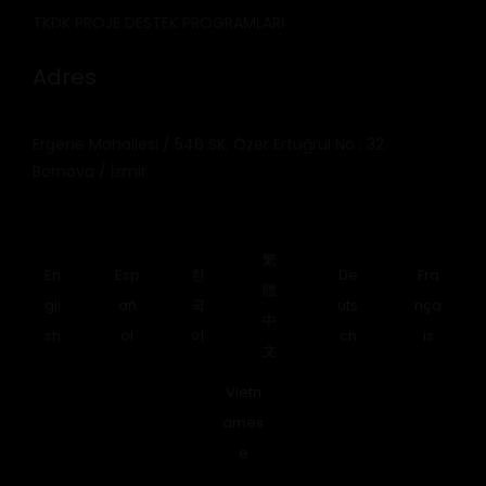
TKDK PROJE DESTEK PROGRAMLARI
Adres
Ergene Mahallesi / 546 SK. Özer Ertuğrul No : 32
Bornova / İzmir
繁
En
Esp
한
De
Fra
體
gli
añ
국
uts
nça
中
sh
ol
어
ch
is
文
Vietn
ames
e