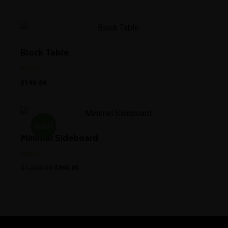
Block Table
5 üzerinden
$
190.00
5.00
oy aldı
İndiri
Minimal Sideboard
m!
5 üzerinden
$
1,200.00
$
890.00
5.00
oy aldı